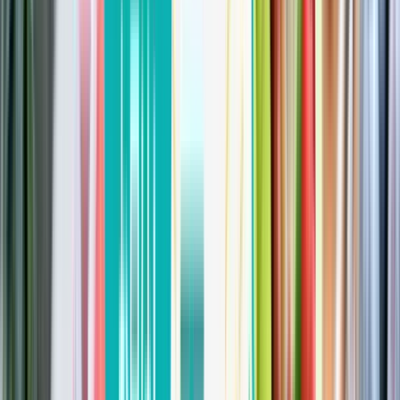
生産者の方へ
たべるとくらすとでは、無添加食品や無農薬農産品の生産
者さんを募集しています。
詳しくはこちら
読みもの
ごちそうさま日記
食材ノート
今日のごはん
お買い物について
よくあるご質問
会員登録
ログイン
ショッピングカート
サイトへのお問合せ
採用情報